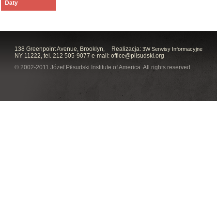
Daty
138 Greenpoint Avenue, Brooklyn,
Realizacja:
3W Serwisy Informacyjne
NY 11222, tel. 212 505-9077 e-mail:
office@pilsudski.org
© 2002-2011 Józef Piłsudski Institute of America. All rights reserved.