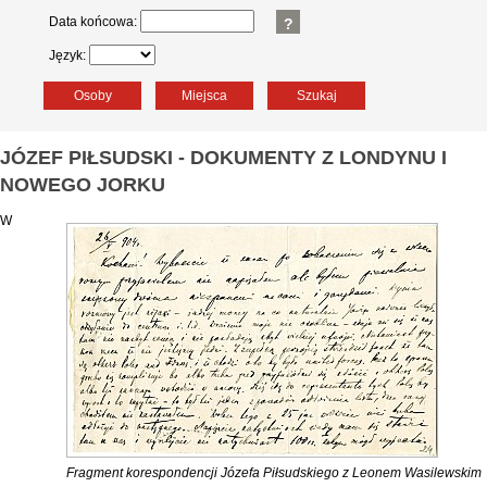
Data końcowa:
?
Język:
Osoby
Miejsca
Szukaj
JÓZEF PIŁSUDSKI - DOKUMENTY Z LONDYNU I
NOWEGO JORKU
W
Fragment korespondencji Józefa Piłsudskiego z Leonem Wasilewskim