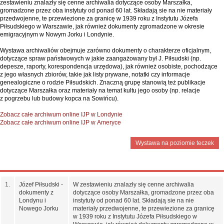
zestawieniu znalazły się cenne archiwalia dotyczące osoby Marszałka,
gromadzone przez oba instytuty od ponad 60 lat. Składają sie na nie materiały
przedwojenne, te przewiezione za granicę w 1939 roku z Instytutu Józefa
Piłsudskiego w Warszawie, jak również dokumenty zgromadzone w okresie
emigracyjnym w Nowym Jorku i Londynie.
Wystawa archiwaliów obejmuje zarówno dokumenty o charakterze oficjalnym,
dotyczące spraw państwowych w jakie zaangażowany był J. Piłsudski (np.
depesze, raporty, korespondencja urzędowa), jak również osobiste, pochodzące
z jego własnych zbiorów, takie jak listy prywane, notatki czy informacje
genealogiczne o rodzie Piłsudskich. Znaczną grupę stanowią też publikacje
dotyczące Marszałka oraz materiały na temat kultu jego osoby (np. relacje
z pogrzebu lub budowy kopca na Sowińcu).
Zobacz całe archiwum online IJP w Londynie
Zobacz całe archiwum online IJP w Ameryce
Wystawa na poziomie teczek
1.
Józef Piłsudski -
W zestawieniu znalazły się cenne archiwalia
dokumenty z
dotyczące osoby Marszałka, gromadzone przez oba
Londynu i
instytuty od ponad 60 lat. Składają sie na nie
Nowego Jorku
materiały przedwojenne, te przewiezione za granicę
w 1939 roku z Instytutu Józefa Piłsudskiego w