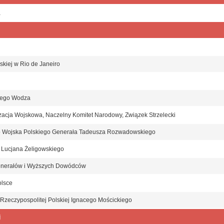
a
skiej w Rio de Janeiro
nego Wodza
zacja Wojskowa, Naczelny Komitet Narodowy, Związek Strzelecki
o Wojska Polskiego Generała Tadeusza Rozwadowskiego
 Lucjana Żeligowskiego
nerałów i Wyższych Dowódców
olsce
Rzeczypospolitej Polskiej Ignacego Mościckiego
j