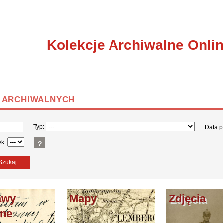
Kolekcje Archiwalne Onli
ARCHIWALNYCH
Typ:
Data 
yk:
?
Szukaj
awy
Mapy
Zdjęcia
one