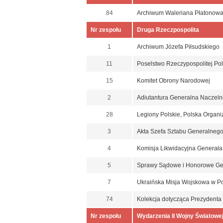
84
Archiwum Waleriana Płatonow
Nr zespołu
Druga Rzeczpospolita
1
Archiwum Józefa Piłsudskiego
11
Poselstwo Rzeczypospolitej Pol
15
Komitet Obrony Narodowej
2
Adiutantura Generalna Naczel
28
Legiony Polskie, Polska Organi
3
Akta Szefa Sztabu Generalneg
4
Komisja Likwidacyjna Generała
5
Sprawy Sądowe i Honorowe Ge
7
Ukraińska Misja Wojskowa w P
74
Kolekcja dotycząca Prezydenta 
Nr zespołu
Wydarzenia II Wojny Światowe