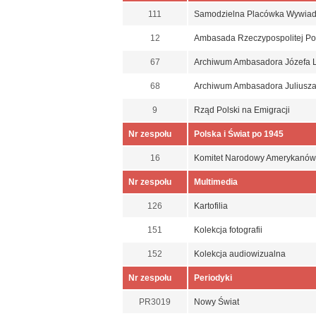
111
Samodzielna Placówka Wywia
12
Ambasada Rzeczypospolitej Pol
67
Archiwum Ambasadora Józefa L
68
Archiwum Ambasadora Juliusza
9
Rząd Polski na Emigracji
Nr zespołu
Polska i Świat po 1945
16
Komitet Narodowy Amerykanów
Nr zespołu
Multimedia
126
Kartofilia
151
Kolekcja fotografii
152
Kolekcja audiowizualna
Nr zespołu
Periodyki
PR3019
Nowy Świat