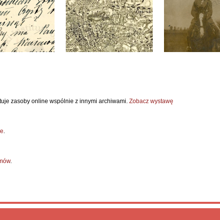
ntuje zasoby online wspólnie z innymi archiwami.
Zobacz wystawę
ie
.
emów
.