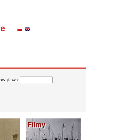
ne
początkowa:
Filmy