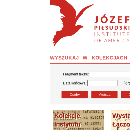
WYSZUKAJ W KOLEKCJACH 
Fragment tekstu:
Jęz
Data końcowa:
Osoby
Miejsca
Kolekcje
Wyst
Instytutu
Łącz